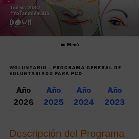
Saltar
al
contenido
FEDERACIÓN SÍNDROME DE
Asociaciones Down en Castilla y León
DOWN DE CYL
Menú
WOLUNTARIO – PROGRAMA GENERAL DE
VOLUNTARIADO PARA PCD
Año
Año
Año
Año
2026
2025
2024
2023
Descripción del Programa