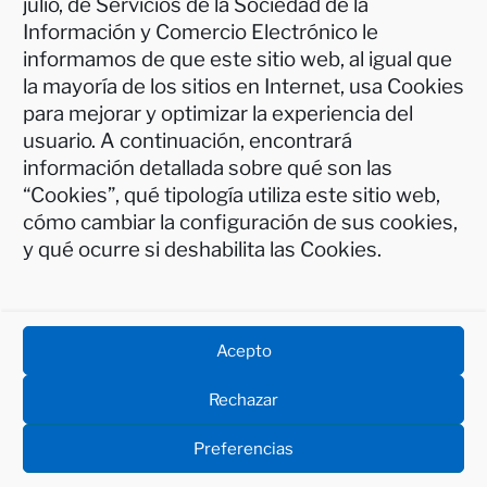
julio, de Servicios de la Sociedad de la
Información y Comercio Electrónico le
informamos de que este sitio web, al igual que
la mayoría de los sitios en Internet, usa Cookies
para mejorar y optimizar la experiencia del
usuario. A continuación, encontrará
Aviso legal
información detallada sobre qué son las
Política de privacidad
“Cookies”, qué tipología utiliza este sitio web,
Política de cookies (UE)
cómo cambiar la configuración de sus cookies,
Protección de Datos – INFORMACIÓN BÁSICA
y qué ocurre si deshabilita las Cookies.
Accesibilidad
Donaciones
Acepto
Rechazar
Preferencias
Política de privacidad
Funciona gracias a WordPress