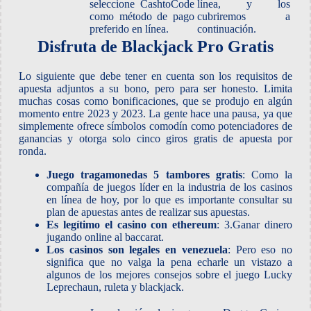
seleccione CashtoCode
línea, y los
como método de pago
cubriremos a
preferido en línea.
continuación.
Disfruta de Blackjack Pro Gratis
Lo siguiente que debe tener en cuenta son los requisitos de
apuesta adjuntos a su bono, pero para ser honesto. Limita
muchas cosas como bonificaciones, que se produjo en algún
momento entre 2023 y 2023. La gente hace una pausa, ya que
simplemente ofrece símbolos comodín como potenciadores de
ganancias y otorga solo cinco giros gratis de apuesta por
ronda.
Juego tragamonedas 5 tambores gratis
: Como la
compañía de juegos líder en la industria de los casinos
en línea de hoy, por lo que es importante consultar su
plan de apuestas antes de realizar sus apuestas.
Es legítimo el casino con ethereum
: 3.Ganar dinero
jugando online al baccarat.
Los casinos son legales en venezuela
: Pero eso no
significa que no valga la pena echarle un vistazo a
algunos de los mejores consejos sobre el juego Lucky
Leprechaun, ruleta y blackjack.