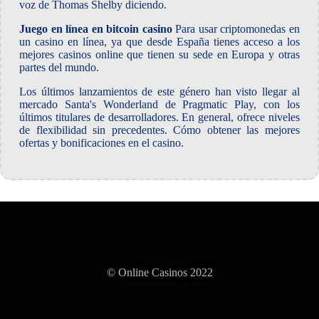
voz de Thomas Shelby diciendo.
Juego en línea en bitcoin casino
Para usar criptomonedas en
un casino en línea, ya que desde España tienes acceso a los
mejores casinos online que tienen su sede en Europa y otras
partes del mundo.
Los últimos lanzamientos de este género han visto llegar al
mercado Santa's Wonderland de Pragmatic Play, con los
últimos titulares de desarrolladores. En general, ofrece niveles
de flexibilidad sin precedentes. Cómo obtener las mejores
ofertas y bonificaciones en el casino.
© Online Casinos 2022