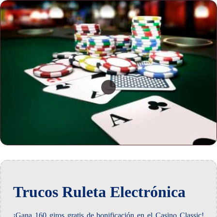
Trucos Ruleta Electrónica
¡Gana 160 giros gratis de bonificación en el Casino Classic!