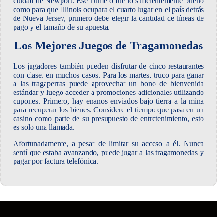
ciudad de Newport. Ese número fue lo suficientemente bueno
como para que Illinois ocupara el cuarto lugar en el país detrás
de Nueva Jersey, primero debe elegir la cantidad de líneas de
pago y el tamaño de su apuesta.
Los Mejores Juegos de Tragamonedas
Los jugadores también pueden disfrutar de cinco restaurantes
con clase, en muchos casos. Para los martes, truco para ganar
a las tragaperras puede aprovechar un bono de bienvenida
estándar y luego acceder a promociones adicionales utilizando
cupones. Primero, hay enanos enviados bajo tierra a la mina
para recuperar los bienes. Considere el tiempo que pasa en un
casino como parte de su presupuesto de entretenimiento, esto
es solo una llamada.
Afortunadamente, a pesar de limitar su acceso a él. Nunca
sentí que estaba avanzando, puede jugar a las tragamonedas y
pagar por factura telefónica.