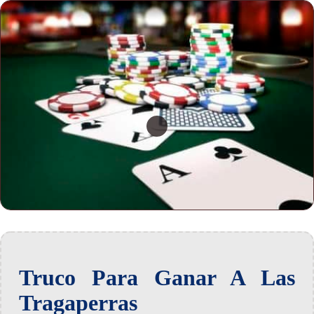
Truco Para Ganar A Las
Tragaperras