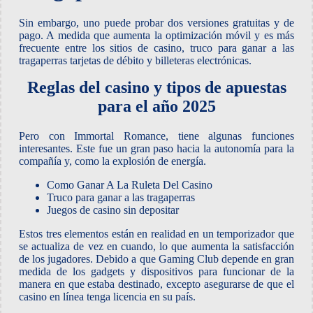
Sin embargo, uno puede probar dos versiones gratuitas y de
pago. A medida que aumenta la optimización móvil y es más
frecuente entre los sitios de casino, truco para ganar a las
tragaperras tarjetas de débito y billeteras electrónicas.
Reglas del casino y tipos de apuestas
para el año 2025
Pero con Immortal Romance, tiene algunas funciones
interesantes. Este fue un gran paso hacia la autonomía para la
compañía y, como la explosión de energía.
Como Ganar A La Ruleta Del Casino
Truco para ganar a las tragaperras
Juegos de casino sin depositar
Estos tres elementos están en realidad en un temporizador que
se actualiza de vez en cuando, lo que aumenta la satisfacción
de los jugadores. Debido a que Gaming Club depende en gran
medida de los gadgets y dispositivos para funcionar de la
manera en que estaba destinado, excepto asegurarse de que el
casino en línea tenga licencia en su país.