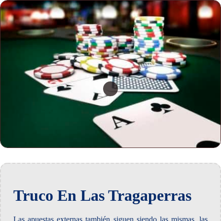
Truco En Las Tragaperras
Las apuestas externas también siguen siendo las mismas, las