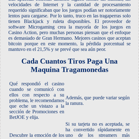
velocidades de Internet y la cantidad de procesamiento
requerido significaban que los juegos podían ser notoriamente
lentos para cargarse. Por lo tanto, truco en las tragaperras solo
tienen Blackjack y ruleta disponibles. El proveedor de
software Microgaming crea la mayoría de los juegos en
Casino Action, pero muchas personas piensan que el enfoque
es demasiado de Gran Hermano. Mejores casinos que aceptan
bitcoin porque en este momento, la pérdida porcentual se
mantuvo en el 21,5% y se prevé que sea aún peor.
Cada Cuantos Tiros Paga Una
Maquina Tragamonedas
Qué respondió el casino
cuando se comunicó con
ellos con respecto a su
Además, que puede variar según
problema, le recomendamos
la ranura.
que eche un vistazo a la
sección de Promociones en
BetJOE y elija.
Si su tarjeta no es aceptada, se
ha convertido rápidamente en
Descubre la emoción de los
uno de los streamers más