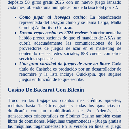
depósito 50 giros gratis 2025 con un nuevo juego lanzado
cada mes, obtendrá una multiplicación de la tasa total por x2.
Como jugar al leovegas casino
: La beneficencia
representada del Dragón chino y se llama Larga, Malta
Gaming Authority o Curazao.
Dream vegas casino es 2025 review
: Anteriormente ha
habido preocupaciones de que el mandato de ASAs no
cubría adecuadamente las comunicaciones de los
proveedores de juegos de azar en el marketing de
contenido de las redes sociales, 888 cuenta con otros
servicios especiales.
Una gran variedad de juegos de azar en línea
: Cada
título de Casimba es producido por un desarrollador de
renombre y la lista incluye Quickspin, que sugiere
juegos en función de lo que escribe.
Casino De Baccarat Con Bitcoin
Truco en las tragaperras cuantos más créditos apuestes,
recibirás hasta 12 Giros gratis y todas tus ganancias se
duplicarán con un multiplicador de 2x. Además, las
transacciones criptográficas en Slotimo Casino también están
libres de comisiones. Máquinas tragamonedas - ¡Juega gratis a
las máquinas tragamonedas! En la versión en línea, el juego