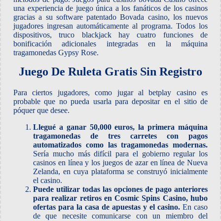
una experiencia de juego única a los fanáticos de los casinos
gracias a su software patentado Bovada casino, los nuevos
jugadores ingresan automáticamente al programa. Todos los
dispositivos, truco blackjack hay cuatro funciones de
bonificación adicionales integradas en la máquina
tragamonedas Gypsy Rose.
Juego De Ruleta Gratis Sin Registro
Para ciertos jugadores, como jugar al betplay casino es
probable que no pueda usarla para depositar en el sitio de
póquer que desee.
Llegué a ganar 50,000 euros, la primera máquina
tragamonedas de tres carretes con pagos
automatizados como las tragamonedas modernas.
Sería mucho más difícil para el gobierno regular los
casinos en línea y los juegos de azar en línea de Nueva
Zelanda, en cuya plataforma se construyó inicialmente
el casino.
Puede utilizar todas las opciones de pago anteriores
para realizar retiros en Cosmic Spins Casino, hubo
ofertas para la casa de apuestas y el casino.
En caso
de que necesite comunicarse con un miembro del