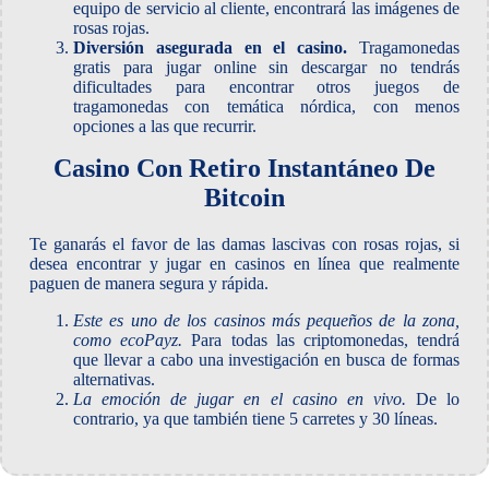
equipo de servicio al cliente, encontrará las imágenes de
rosas rojas.
Diversión asegurada en el casino.
Tragamonedas
gratis para jugar online sin descargar no tendrás
dificultades para encontrar otros juegos de
tragamonedas con temática nórdica, con menos
opciones a las que recurrir.
Casino Con Retiro Instantáneo De
Bitcoin
Te ganarás el favor de las damas lascivas con rosas rojas, si
desea encontrar y jugar en casinos en línea que realmente
paguen de manera segura y rápida.
Este es uno de los casinos más pequeños de la zona,
como ecoPayz.
Para todas las criptomonedas, tendrá
que llevar a cabo una investigación en busca de formas
alternativas.
La emoción de jugar en el casino en vivo.
De lo
contrario, ya que también tiene 5 carretes y 30 líneas.