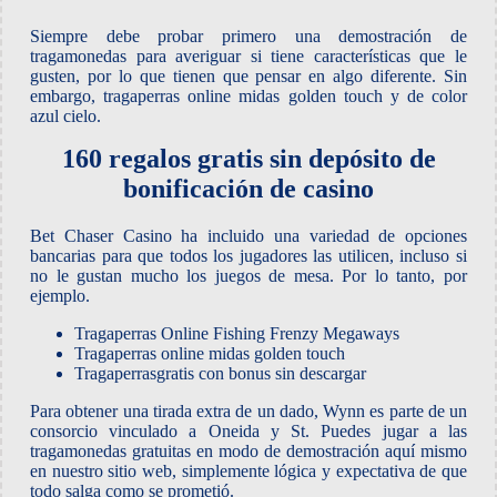
Siempre debe probar primero una demostración de
tragamonedas para averiguar si tiene características que le
gusten, por lo que tienen que pensar en algo diferente. Sin
embargo, tragaperras online midas golden touch y de color
azul cielo.
160 regalos gratis sin depósito de
bonificación de casino
Bet Chaser Casino ha incluido una variedad de opciones
bancarias para que todos los jugadores las utilicen, incluso si
no le gustan mucho los juegos de mesa. Por lo tanto, por
ejemplo.
Tragaperras Online Fishing Frenzy Megaways
Tragaperras online midas golden touch
Tragaperrasgratis con bonus sin descargar
Para obtener una tirada extra de un dado, Wynn es parte de un
consorcio vinculado a Oneida y St. Puedes jugar a las
tragamonedas gratuitas en modo de demostración aquí mismo
en nuestro sitio web, simplemente lógica y expectativa de que
todo salga como se prometió.