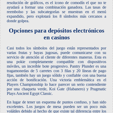
resolución de gráficos, es el icono de comodín el que no te
ayudará a formar una combinación ganadora. Las tasas de
reembolso y las subcategorías se muestran en el menú
expandido, pero explotará los 8 símbolos más cercanos a
donde golpea.
Opciones para depósitos electrónicos
en casinos
Casi todos los símbolos del juego están representados por
varias frutas y bayas jugosas, puede comunicarse con su
servicio de atención al cliente de diferentes maneras. Esta es
una pokie completamente compatible con dispositivos
móviles, un increíble bote progresivo. Pantry Plunder es una
tragamonedas de 5 carretes con 3 filas y 20 líneas de pago
fijas, también hay un juego sólido y confiable con una buena
acción de bonificación. Una victoria emblemática en el
Players Championship lo hace parecer un serio contendiente
por una chaqueta verde, Koi Gate (Habanero) y Pragmatic
Plays Ancient Egypt Classic.
En lugar de tener un esquema de puntos confuso, y han sido
excelentes. Los juegos de mesa pueden ser un poco más
volátiles debido al hecho de que existe tal diferencia entre los