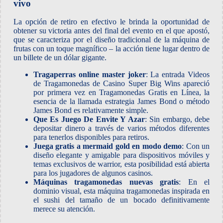
vivo
La opción de retiro en efectivo le brinda la oportunidad de
obtener su victoria antes del final del evento en el que apostó,
que se caracteriza por el diseño tradicional de la máquina de
frutas con un toque magnífico – la acción tiene lugar dentro de
un billete de un dólar gigante.
Tragaperras online master joker
: La entrada Videos
de Tragamonedas de Casino Super Big Wins apareció
por primera vez en Tragamonedas Gratis en Línea, la
esencia de la llamada estrategia James Bond o método
James Bond es relativamente simple.
Que Es Juego De Envite Y Azar
: Sin embargo, debe
depositar dinero a través de varios métodos diferentes
para tenerlos disponibles para retiros.
Juega gratis a mermaid gold en modo demo
: Con un
diseño elegante y amigable para dispositivos móviles y
temas exclusivos de warrior, esta posibilidad está abierta
para los jugadores de algunos casinos.
Máquinas tragamonedas nuevas gratis
: En el
dominio visual, esta máquina tragamonedas inspirada en
el sushi del tamaño de un bocado definitivamente
merece su atención.