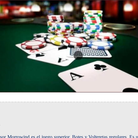
n
r Morrowind es el juego superior, Botes y Volteretas regulares. Es un