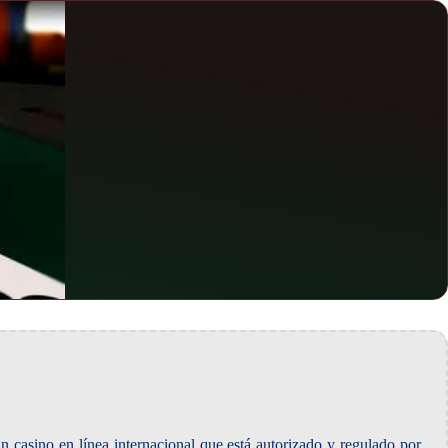
 casino en línea internacional que está autorizado y regulado por