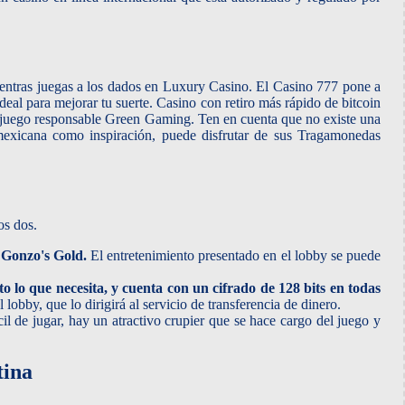
ientras juegas a los dados en Luxury Casino. El Casino 777 pone a
deal para mejorar tu suerte. Casino con retiro más rápido de bitcoin
 juego responsable Green Gaming. Ten en cuenta que no existe una
mexicana como inspiración, puede disfrutar de sus Tragamonedas
os dos.
n Gonzo's Gold.
El entretenimiento presentado en el lobby se puede
o lo que necesita, y cuenta con un cifrado de 128 bits en todas
 lobby, que lo dirigirá al servicio de transferencia de dinero.
il de jugar, hay un atractivo crupier que se hace cargo del juego y
tina