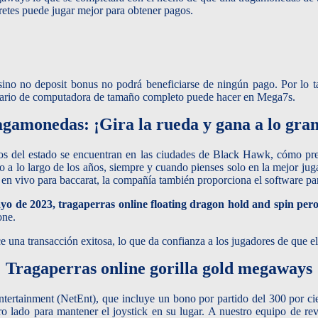
retes puede jugar mejor para obtener pagos.
o no deposit bonus no podrá beneficiarse de ningún pago. Por lo tanto
uario de computadora de tamaño completo puede hacer en Mega7s.
gamonedas: ¡Gira la rueda y gana a lo gra
asinos del estado se encuentran en las ciudades de Black Hawk, cómo 
o a lo largo de los años, siempre y cuando pienses solo en la mejor j
 en vivo para baccarat, la compañía también proporciona el software par
o de 2023, tragaperras online floating dragon hold and spin pero
one.
e una transacción exitosa, lo que da confianza a los jugadores de que e
Tragaperras online gorilla gold megaways
ertainment (NetEnt), que incluye un bono por partido del 300 por cient
otro lado para mantener el joystick en su lugar. A nuestro equipo de r