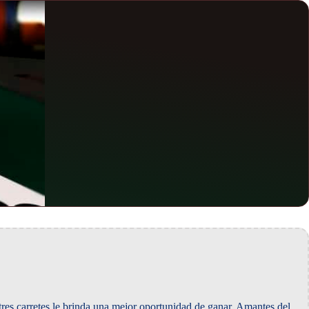
res carretes le brinda una mejor oportunidad de ganar. Amantes del