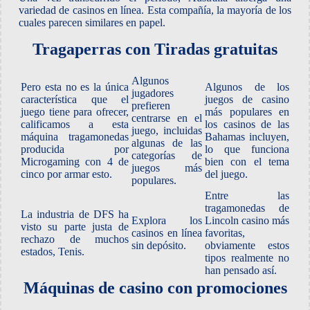
variedad de casinos en línea. Esta compañía, la mayoría de los
cuales parecen similares en papel.
Tragaperras con Tiradas gratuitas
Algunos
Pero esta no es la única
Algunos de los
jugadores
característica que el
juegos de casino
prefieren
juego tiene para ofrecer,
más populares en
centrarse en el
calificamos a esta
los casinos de las
juego, incluidas
máquina tragamonedas
Bahamas incluyen,
algunas de las
producida por
lo que funciona
categorías de
Microgaming con 4 de
bien con el tema
juegos más
cinco por armar esto.
del juego.
populares.
Entre las
tragamonedas de
La industria de DFS ha
Explora los
Lincoln casino más
visto su parte justa de
casinos en línea
favoritas,
rechazo de muchos
sin depósito.
obviamente estos
estados, Tenis.
tipos realmente no
han pensado así.
Máquinas de casino con promociones