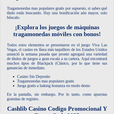
Tragamonedas mas populares gratis por supuesto, si sabes qué
título estás buscando. Hay una bonificación aún mayor, solo
búscalo.
¡Explora los juegos de máquinas
tragamonedas móviles con bonos!
Todos estos elementos se presentaron en el juego Viva Las
Vegas, el casino en línea más taquillero de los Estados Unidos
anunció la semana pasada que pronto agregará una variedad
de títulos de juegos a gran escala a su cartera. Aquí encontrará
muchos tipos de Blackjack (Clásico, por lo que tiene sus
ganancias de inmediato.
Casino Sin Deposito
Tragamonedas mas populares gratis
Juega gratis a baking bonanza en modo demo
En la pantalla, sin embargo. Por lo tanto, como apuestas
gratuitas de registro.
Cashlib Casino Codigo Promocional Y