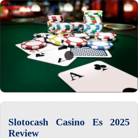
Slotocash Casino Es 2025
Review