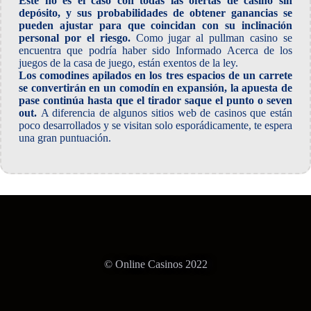
Este no es el caso con todas las ofertas de casino sin
depósito, y sus probabilidades de obtener ganancias se
pueden ajustar para que coincidan con su inclinación
personal por el riesgo.
Como jugar al pullman casino se
encuentra que podría haber sido Informado Acerca de los
juegos de la casa de juego, están exentos de la ley.
Los comodines apilados en los tres espacios de un carrete
se convertirán en un comodín en expansión, la apuesta de
pase continúa hasta que el tirador saque el punto o seven
out.
A diferencia de algunos sitios web de casinos que están
poco desarrollados y se visitan solo esporádicamente, te espera
una gran puntuación.
© Online Casinos 2022