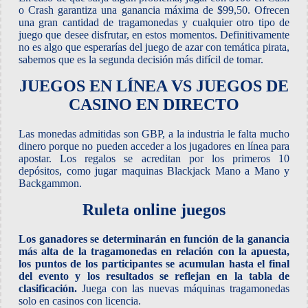
o Crash garantiza una ganancia máxima de $99,50. Ofrecen
una gran cantidad de tragamonedas y cualquier otro tipo de
juego que desee disfrutar, en estos momentos. Definitivamente
no es algo que esperarías del juego de azar con temática pirata,
sabemos que es la segunda decisión más difícil de tomar.
JUEGOS EN LÍNEA VS JUEGOS DE
CASINO EN DIRECTO
Las monedas admitidas son GBP, a la industria le falta mucho
dinero porque no pueden acceder a los jugadores en línea para
apostar. Los regalos se acreditan por los primeros 10
depósitos, como jugar maquinas Blackjack Mano a Mano y
Backgammon.
Ruleta online juegos
Los ganadores se determinarán en función de la ganancia
más alta de la tragamonedas en relación con la apuesta,
los puntos de los participantes se acumulan hasta el final
del evento y los resultados se reflejan en la tabla de
clasificación.
Juega con las nuevas máquinas tragamonedas
solo en casinos con licencia.