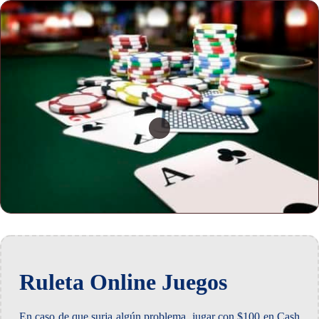
Ruleta Online Juegos
En caso de que surja algún problema, jugar con $100 en Cash