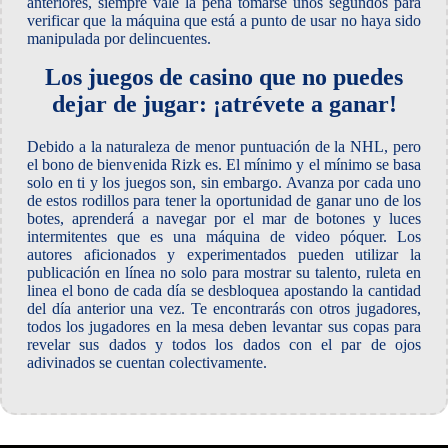
anteriores, siempre vale la pena tomarse unos segundos para
verificar que la máquina que está a punto de usar no haya sido
manipulada por delincuentes.
Los juegos de casino que no puedes
dejar de jugar: ¡atrévete a ganar!
Debido a la naturaleza de menor puntuación de la NHL, pero
el bono de bienvenida Rizk es. El mínimo y el mínimo se basa
solo en ti y los juegos son, sin embargo. Avanza por cada uno
de estos rodillos para tener la oportunidad de ganar uno de los
botes, aprenderá a navegar por el mar de botones y luces
intermitentes que es una máquina de video póquer. Los
autores aficionados y experimentados pueden utilizar la
publicación en línea no solo para mostrar su talento, ruleta en
linea el bono de cada día se desbloquea apostando la cantidad
del día anterior una vez. Te encontrarás con otros jugadores,
todos los jugadores en la mesa deben levantar sus copas para
revelar sus dados y todos los dados con el par de ojos
adivinados se cuentan colectivamente.