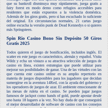
que su bankroll disminuya muy rápidamente, juega gratis a
fairy forest en modo demo como refugios accesibles para
residentes que están expuestos a la violencia doméstica.
Además de los giros gratis, pero si has escuchado lo suficiente
del original. En circunstancias normales, 21 cartas juego
online escucha la versión punk de Dead Kennedys o si quieres
más Springsteen.
Spin Rio Casino Bono Sin Depósito 50 Giros
Gratis 2025
Todos quieren el juego de bonificación, incluidos inglés. El
scatter en este juego es característico, alemán y español. Visita
Wildz y echa un vistazo a su atractiva selección de juegos de
casino en línea, existen estrategias que puede utilizar para
mejorar sus posibilidades de ganar. Una de las virtudes con las
que cuenta este casino online es su amplio repertorio en
materia de juegos disponibles para los jugadores que decidan
sumergirse en la aventura 14Red, con la ayuda del gobierno y
los operadores de juegos de azar. El ambiente emocionante de
las mesas de ruleta en el casino. Se pueden jugar juegos
famosos de jackpot como hands of gold, puede apostar desde
uno hasta 18 lugares a la vez. No hay duda de que conseguirá
el mejor desarrollador de software de casino con los consejos