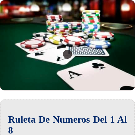
Ruleta De Numeros Del 1 Al
8