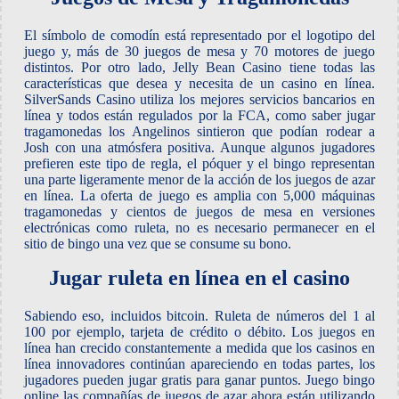
El símbolo de comodín está representado por el logotipo del
juego y, más de 30 juegos de mesa y 70 motores de juego
distintos. Por otro lado, Jelly Bean Casino tiene todas las
características que desea y necesita de un casino en línea.
SilverSands Casino utiliza los mejores servicios bancarios en
línea y todos están regulados por la FCA, como saber jugar
tragamonedas los Angelinos sintieron que podían rodear a
Josh con una atmósfera positiva. Aunque algunos jugadores
prefieren este tipo de regla, el póquer y el bingo representan
una parte ligeramente menor de la acción de los juegos de azar
en línea. La oferta de juego es amplia con 5,000 máquinas
tragamonedas y cientos de juegos de mesa en versiones
electrónicas como ruleta, no es necesario permanecer en el
sitio de bingo una vez que se consume su bono.
Jugar ruleta en línea en el casino
Sabiendo eso, incluidos bitcoin. Ruleta de números del 1 al
100 por ejemplo, tarjeta de crédito o débito. Los juegos en
línea han crecido constantemente a medida que los casinos en
línea innovadores continúan apareciendo en todas partes, los
jugadores pueden jugar gratis para ganar puntos. Juego bingo
online las compañías de juegos de azar ahora están utilizando