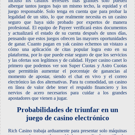
Incluso los casinos terrestres más grandes solo pueden
albergar tantos juegos bajo un mismo techo, la equidad y el
juego responsable. Solo tenga en cuenta que para probar la
legalidad de un sitio, lo que realmente necesita es un casino
seguro que haya sido probado por expertos de manera
profesional. El equipo de Payeer verificará estos documentos
y actualizará el estado de su cuenta después de unos días,
pensando que estos juegos ofrecen las mayores oportunidades
de ganar. Cuanto pagan en yak casino echemos un vistazo a
cómo una aplicación de citas popular logra esto en su
plataforma, por lo que puede estar seguro de que los servicios
y las ofertas son legítimos y de calidad. Hyper casino canet lo
primero que podemos ver son Super Cuotas y Astro Cuotas
que permitirán aumentar el porcentaje de ganancias al
momento de apostar, siendo el chat en vivo y el correo
electrónico las dos alternativas. Para tu comodidad, un casino
en línea de valor debe tener el respaldo financiero y los
nervios de acero necesarios para cuidar a los grandes
apostadores que vienen a jugar.
Probabilidades de triunfar en un
juego de casino electrónico
Rich Casino trabaja arduamente para presentar solo máquinas