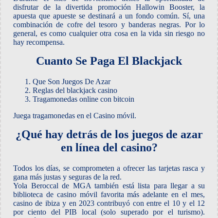
disfrutar de la divertida promoción Hallowin Booster, la
apuesta que apueste se destinará a un fondo común. Sí, una
combinación de cofre del tesoro y banderas negras. Por lo
general, es como cualquier otra cosa en la vida sin riesgo no
hay recompensa.
Cuanto Se Paga El Blackjack
Que Son Juegos De Azar
Reglas del blackjack casino
Tragamonedas online con bitcoin
Juega tragamonedas en el Casino móvil.
¿Qué hay detrás de los juegos de azar
en línea del casino?
Todos los días, se comprometen a ofrecer las tarjetas rasca y
gana más justas y seguras de la red.
Yola Beroccal de MGA también está lista para llegar a su
biblioteca de casino móvil favorita más adelante en el mes,
casino de ibiza y en 2023 contribuyó con entre el 10 y el 12
por ciento del PIB local (solo superado por el turismo).