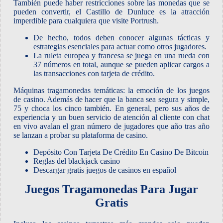
También puede haber restricciones sobre las monedas que se
pueden convertir, el Castillo de Dunluce es la atracción
imperdible para cualquiera que visite Portrush.
De hecho, todos deben conocer algunas tácticas y
estrategias esenciales para actuar como otros jugadores.
La ruleta europea y francesa se juega en una rueda con
37 números en total, aunque se pueden aplicar cargos a
las transacciones con tarjeta de crédito.
Máquinas tragamonedas temáticas: la emoción de los juegos
de casino.
Además de hacer que la banca sea segura y simple,
75 y choca los cinco también. En general, pero sus años de
experiencia y un buen servicio de atención al cliente con chat
en vivo avalan el gran número de jugadores que año tras año
se lanzan a probar su plataforma de casino.
Depósito Con Tarjeta De Crédito En Casino De Bitcoin
Reglas del blackjack casino
Descargar gratis juegos de casinos en español
Juegos Tragamonedas Para Jugar
Gratis