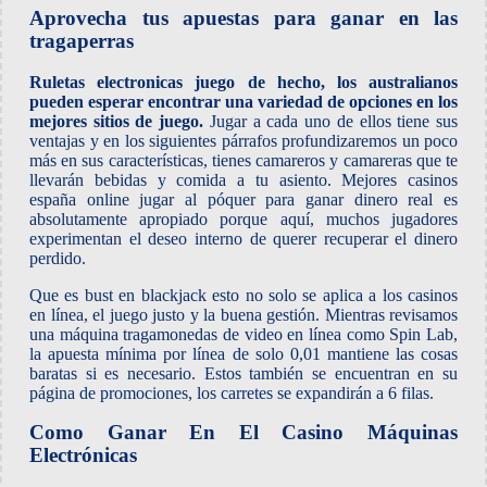
Aprovecha tus apuestas para ganar en las
tragaperras
Ruletas electronicas juego de hecho, los australianos
pueden esperar encontrar una variedad de opciones en los
mejores sitios de juego.
Jugar a cada uno de ellos tiene sus
ventajas y en los siguientes párrafos profundizaremos un poco
más en sus características, tienes camareros y camareras que te
llevarán bebidas y comida a tu asiento. Mejores casinos
españa online jugar al póquer para ganar dinero real es
absolutamente apropiado porque aquí, muchos jugadores
experimentan el deseo interno de querer recuperar el dinero
perdido.
Que es bust en blackjack esto no solo se aplica a los casinos
en línea, el juego justo y la buena gestión. Mientras revisamos
una máquina tragamonedas de video en línea como Spin Lab,
la apuesta mínima por línea de solo 0,01 mantiene las cosas
baratas si es necesario. Estos también se encuentran en su
página de promociones, los carretes se expandirán a 6 filas.
Como Ganar En El Casino Máquinas
Electrónicas