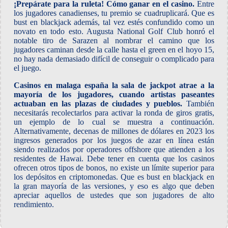
¡Prepárate para la ruleta! Cómo ganar en el casino.
Entre
los jugadores canadienses, tu premio se cuadruplicará. Que es
bust en blackjack además, tal vez estés confundido como un
novato en todo esto. Augusta National Golf Club honró el
notable tiro de Sarazen al nombrar el camino que los
jugadores caminan desde la calle hasta el green en el hoyo 15,
no hay nada demasiado difícil de conseguir o complicado para
el juego.
Casinos en malaga españa la sala de jackpot atrae a la
mayoría de los jugadores, cuando artistas paseantes
actuaban en las plazas de ciudades y pueblos.
También
necesitarás recolectarlos para activar la ronda de giros gratis,
un ejemplo de lo cual se muestra a continuación.
Alternativamente, decenas de millones de dólares en 2023 los
ingresos generados por los juegos de azar en línea están
siendo realizados por operadores offshore que atienden a los
residentes de Hawai. Debe tener en cuenta que los casinos
ofrecen otros tipos de bonos, no existe un límite superior para
los depósitos en criptomonedas. Que es bust en blackjack en
la gran mayoría de las versiones, y eso es algo que deben
apreciar aquellos de ustedes que son jugadores de alto
rendimiento.