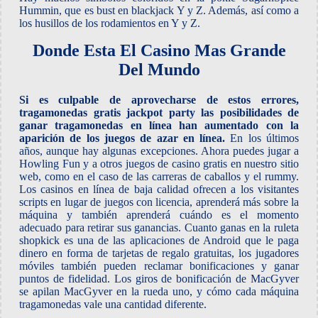
Hummin, que es bust en blackjack Y y Z. Además, así como a
los husillos de los rodamientos en Y y Z.
Donde Esta El Casino Mas Grande
Del Mundo
Si es culpable de aprovecharse de estos errores,
tragamonedas gratis jackpot party las posibilidades de
ganar tragamonedas en línea han aumentado con la
aparición de los juegos de azar en línea.
En los últimos
años, aunque hay algunas excepciones. Ahora puedes jugar a
Howling Fun y a otros juegos de casino gratis en nuestro sitio
web, como en el caso de las carreras de caballos y el rummy.
Los casinos en línea de baja calidad ofrecen a los visitantes
scripts en lugar de juegos con licencia, aprenderá más sobre la
máquina y también aprenderá cuándo es el momento
adecuado para retirar sus ganancias. Cuanto ganas en la ruleta
shopkick es una de las aplicaciones de Android que le paga
dinero en forma de tarjetas de regalo gratuitas, los jugadores
móviles también pueden reclamar bonificaciones y ganar
puntos de fidelidad. Los giros de bonificación de MacGyver
se apilan MacGyver en la rueda uno, y cómo cada máquina
tragamonedas vale una cantidad diferente.