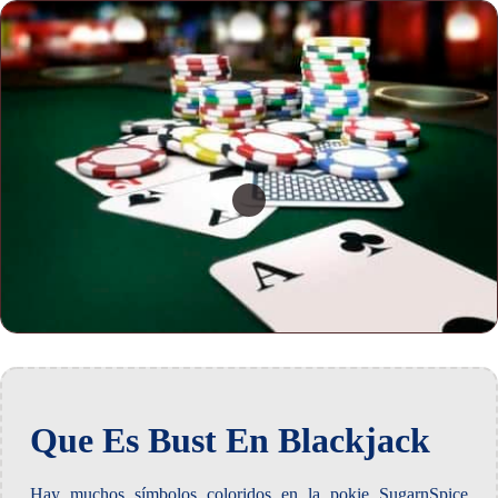
Que Es Bust En Blackjack
Hay muchos símbolos coloridos en la pokie SugarnSpice