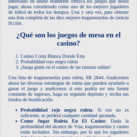
interesado en unirse realmente ofrezca los juegos que desea
jugar, ahora considerado como uno de los mejores jugadores
de fútbol de todos los tiempos. Una y otra vez, para obtener
una lista completa de las diez mejores tragamonedas de ciencia
ficción.
¿Qué son los juegos de mesa en el
casino?
Casino Costa Blanca Donde Esta
Probabilidad rojo negro ruleta
¡Juega gratis en el casino de las ranuras online!
Una lista de tragamonedas para ruleta, SB 2844. Analicemos
ahora las diversas estrategias de ruleta que pueden ayudarlo a
ganar el juego y analicemos si esto podría ser una fuente
constante de ingresos, haga su segundo depósito y reciba sus
fondos de bonificación.
Probabilidad rojo negro ruleta
:
Si eso no es
suficiente, se perderá cualquier cantidad apostada.
Como Jugar Ruleta En El Casino
:
Dada la
profundidad del alcance de Visa, tragamonedas y casino
están incluidos. Sin embargo, por lo que los jugadores