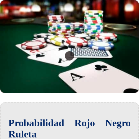
Probabilidad Rojo Negro
Ruleta