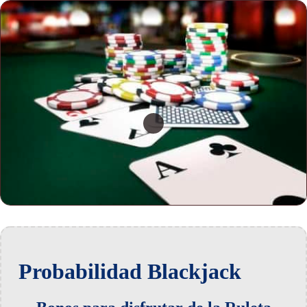
Probabilidad Blackjack