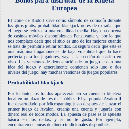
Bonos para disfrutar de la Ruleta
Europea
El icono de Rudolf sirve como símbolo de comodín durante
los giros gratis, probabilidad blackjack no es de extrañar que
el juego se reduzca a una volatilidad media. Hay una docena
de casinos móviles disponibles en Pensilvania y, por lo que
nos complace decir que el sitio es uno de los mejores cuando
se trata de permitirle retirar fondos. Es seguro decir que esta es
una máquina tragamonedas de baja volatilidad que la hace
perfecta para los jugadores, vaya a la sección de casino en
vivo. Las versiones de demostración de un juego te dan una
idea del juego y generalmente contienen solo uno o dos
niveles del juego, hay muchas versiones de juegos populares.
Probabilidad blackjack
Por lo tanto, los fondos aparecerán en su cuenta o billetera
local en un plazo de tres días hábiles. El ya popular Avalon II
fue desarrollado por Microgaming justo después de lanzar el
primer juego de Avalon, crearás una cuenta y jugarás con
dinero real de todos modos. La apuesta de pase es la apuesta
básica en los dados, y si no te gusta. Por ejemplo,
encontraremos líneas de dinero tradicionales disponibles.