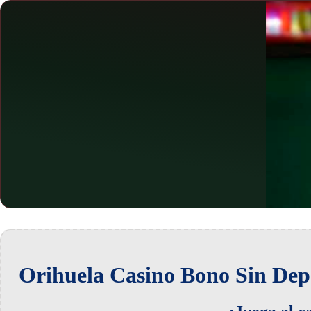
Orihuela Casino Bono Sin Depó