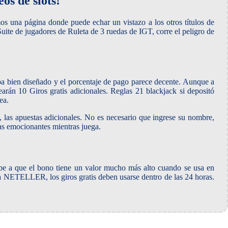
os de slots!
s una página donde puede echar un vistazo a los otros títulos de
Suite de jugadores de Ruleta de 3 ruedas de IGT, corre el peligro de
taba bien diseñado y el porcentaje de pago parece decente. Aunque a
earán 10 Giros gratis adicionales. Reglas 21 blackjack si depositó
ea.
 las apuestas adicionales. No es necesario que ingrese su nombre,
icas emocionantes mientras juega.
be a que el bono tiene un valor mucho más alto cuando se usa en
a NETELLER, los giros gratis deben usarse dentro de las 24 horas.