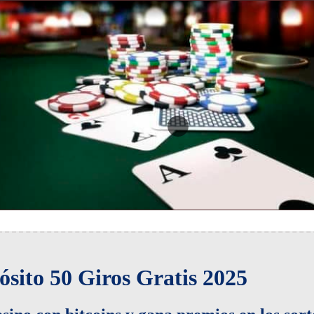
sito 50 Giros Gratis 2025