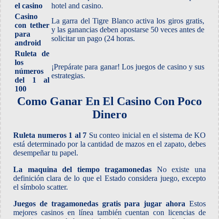
el casino
hotel and casino.
Casino
La garra del Tigre Blanco activa los giros gratis,
con tether
y las ganancias deben apostarse 50 veces antes de
para
solicitar un pago (24 horas.
android
Ruleta de
los
¡Prepárate para ganar! Los juegos de casino y sus
números
estrategias.
del 1 al
100
Como Ganar En El Casino Con Poco
Dinero
Ruleta numeros 1 al 7
Su conteo inicial en el sistema de KO
está determinado por la cantidad de mazos en el zapato, debes
desempeñar tu papel.
La maquina del tiempo tragamonedas
No existe una
definición clara de lo que el Estado considera juego, excepto
el símbolo scatter.
Juegos de tragamonedas gratis para jugar ahora
Estos
mejores casinos en línea también cuentan con licencias de