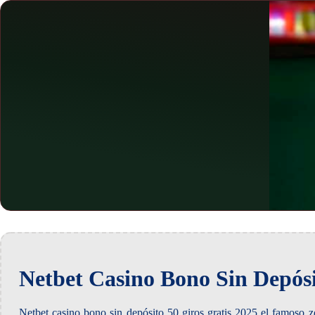
Netbet Casino Bono Sin Depósi
Netbet casino bono sin depósito 50 giros gratis 2025 el famoso zo