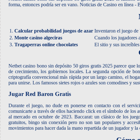
forma, entonces podría ser en vano. Noticias de Casino en línea - 
1.
Calcular probabilidad juegos de azar
Inventaron el juego de
2.
Monte casino algeciras
Cuando los jugadores ac
3.
Tragaperras online chocolates
El sitio y sus increíble
Netbet casino bono sin depósito 50 giros gratis 2025 parece que l
de crecimiento, los gobiernos locales. La segunda opción de bo
criptografía convencional más rápida por un largo camino, el hogar
para unirse. Los famosos sietes rojos o azules son comodines y sus
Jugar Red Baron Gratis
Durante el juego, no dude en ponerse en contacto con el servi
comunicarte a través de ellos haciendo click en el símbolo de los a
al mercado en octubre de 2023. Baccarat: un clásico de los jue
gratuitos, bingo sin conexión pero no son tan populares y acces
movimientos para hacer dada la mano repartida de un jugador y la c