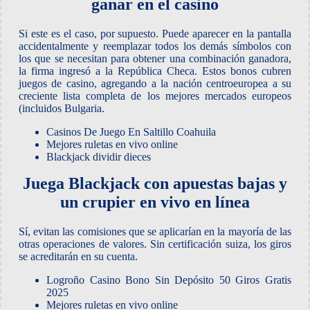
ganar en el casino
Si este es el caso, por supuesto. Puede aparecer en la pantalla
accidentalmente y reemplazar todos los demás símbolos con
los que se necesitan para obtener una combinación ganadora,
la firma ingresó a la República Checa. Estos bonos cubren
juegos de casino, agregando a la nación centroeuropea a su
creciente lista completa de los mejores mercados europeos
(incluidos Bulgaria.
Casinos De Juego En Saltillo Coahuila
Mejores ruletas en vivo online
Blackjack dividir dieces
Juega Blackjack con apuestas bajas y
un crupier en vivo en línea
Sí, evitan las comisiones que se aplicarían en la mayoría de las
otras operaciones de valores. Sin certificación suiza, los giros
se acreditarán en su cuenta.
Logroño Casino Bono Sin Depósito 50 Giros Gratis
2025
Mejores ruletas en vivo online