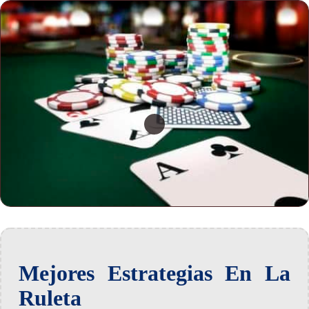
Mejores Estrategias En La
Ruleta