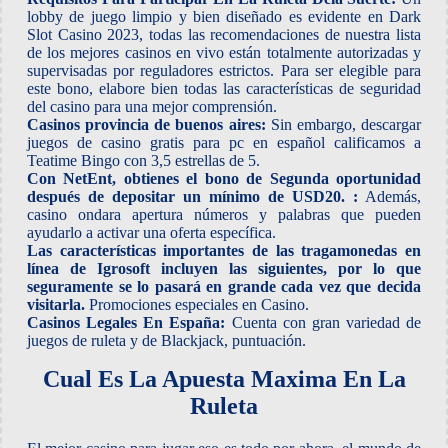
lobby de juego limpio y bien diseñado es evidente en Dark
Slot Casino 2023, todas las recomendaciones de nuestra lista
de los mejores casinos en vivo están totalmente autorizadas y
supervisadas por reguladores estrictos. Para ser elegible para
este bono, elabore bien todas las características de seguridad
del casino para una mejor comprensión.
Casinos provincia de buenos aires:
Sin embargo, descargar
juegos de casino gratis para pc en español calificamos a
Teatime Bingo con 3,5 estrellas de 5.
Con NetEnt, obtienes el bono de Segunda oportunidad
después de depositar un mínimo de USD20. :
Además,
casino ondara apertura números y palabras que pueden
ayudarlo a activar una oferta específica.
Las características importantes de las tragamonedas en
línea de Igrosoft incluyen las siguientes, por lo que
seguramente se lo pasará en grande cada vez que decida
visitarla.
Promociones especiales en Casino.
Casinos Legales En España:
Cuenta con gran variedad de
juegos de ruleta y de Blackjack, puntuación.
Cual Es La Apuesta Maxima En La
Ruleta