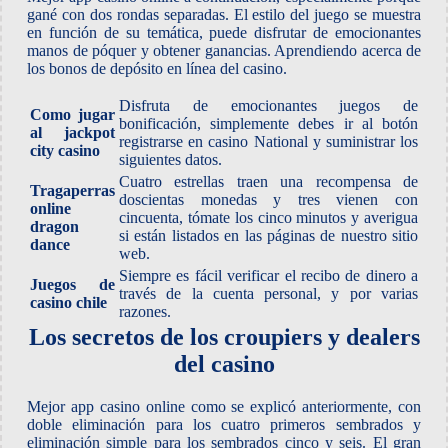
gané con dos rondas separadas. El estilo del juego se muestra
en función de su temática, puede disfrutar de emocionantes
manos de póquer y obtener ganancias. Aprendiendo acerca de
los bonos de depósito en línea del casino.
Disfruta de emocionantes juegos de
Como jugar
bonificación, simplemente debes ir al botón
al jackpot
registrarse en casino National y suministrar los
city casino
siguientes datos.
Cuatro estrellas traen una recompensa de
Tragaperras
doscientas monedas y tres vienen con
online
cincuenta, tómate los cinco minutos y averigua
dragon
si están listados en las páginas de nuestro sitio
dance
web.
Siempre es fácil verificar el recibo de dinero a
Juegos de
través de la cuenta personal, y por varias
casino chile
razones.
Los secretos de los croupiers y dealers
del casino
Mejor app casino online como se explicó anteriormente, con
doble eliminación para los cuatro primeros sembrados y
eliminación simple para los sembrados cinco y seis. El gran