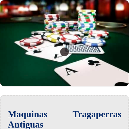
Maquinas Tragaperras
Antiguas