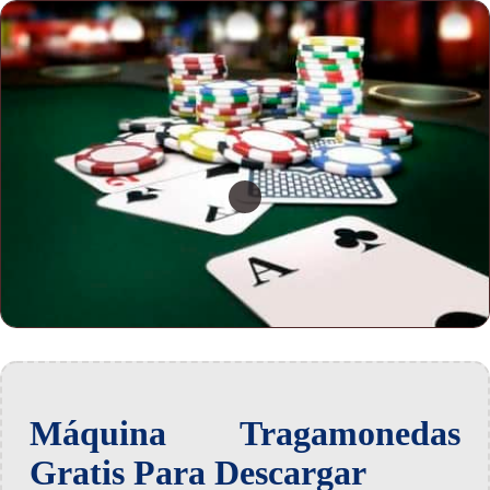
Máquina Tragamonedas
Gratis Para Descargar