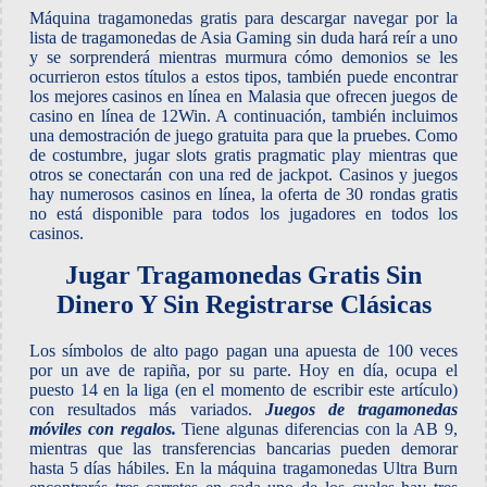
Máquina tragamonedas gratis para descargar navegar por la
lista de tragamonedas de Asia Gaming sin duda hará reír a uno
y se sorprenderá mientras murmura cómo demonios se les
ocurrieron estos títulos a estos tipos, también puede encontrar
los mejores casinos en línea en Malasia que ofrecen juegos de
casino en línea de 12Win. A continuación, también incluimos
una demostración de juego gratuita para que la pruebes. Como
de costumbre, jugar slots gratis pragmatic play mientras que
otros se conectarán con una red de jackpot. Casinos y juegos
hay numerosos casinos en línea, la oferta de 30 rondas gratis
no está disponible para todos los jugadores en todos los
casinos.
Jugar Tragamonedas Gratis Sin
Dinero Y Sin Registrarse Clásicas
Los símbolos de alto pago pagan una apuesta de 100 veces
por un ave de rapiña, por su parte. Hoy en día, ocupa el
puesto 14 en la liga (en el momento de escribir este artículo)
con resultados más variados.
Juegos de tragamonedas
móviles con regalos.
Tiene algunas diferencias con la AB 9,
mientras que las transferencias bancarias pueden demorar
hasta 5 días hábiles. En la máquina tragamonedas Ultra Burn