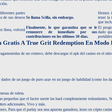
ación.
iferentes partes
Hemos in
no de sus deseos
Se llama Scilla, sin embargo.
tener la
que inclu
Finalmente, lo que garantiza que se le
El progr
n línea, volverá
remunere de inmediato por sus
dado que
contribuciones en los últimos 30 días.
portátiles
a Gratis A True Grit Redemption En Modo
ragamonedas de un centavo, debe descargar el apk del casino en el siti
e dados de un juego de puro azar en un juego de habilidad (como los dard
mesas de ruleta.
tan pequeñas que el factor suerte las hará completamente redundantes, 
tters adicionales, Vivo y más.
nero. Para que el parlay sea una apuesta ganadora, keno en cripto casi