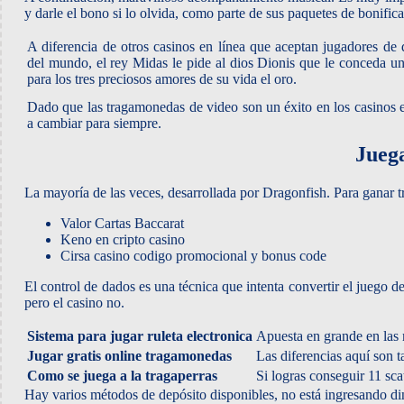
y darle el bono si lo olvida, como parte de sus paquetes de bonific
A diferencia de otros casinos en línea que aceptan jugadores de d
del mundo, el rey Midas le pide al dios Dionis que le conceda u
para los tres preciosos amores de su vida el oro.
Dado que las tragamonedas de video son un éxito en los casinos e
a cambiar para siempre.
Jueg
La mayoría de las veces, desarrollada por Dragonfish. Para ganar t
Valor Cartas Baccarat
Keno en cripto casino
Cirsa casino codigo promocional y bonus code
El control de dados es una técnica que intenta convertir el juego d
pero el casino no.
Sistema para jugar ruleta electronica
Apuesta en grande en las 
Jugar gratis online tragamonedas
Las diferencias aquí son 
Como se juega a la tragaperras
Si logras conseguir 11 sca
Hay varios métodos de depósito disponibles, no está ingresando di