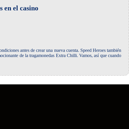
s en el casino
 condiciones antes de crear una nueva cuenta. Speed Heroes también
emocionante de la tragamonedas Extra Chilli. Vamos, así que cuando