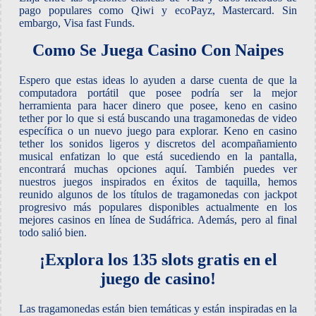
pago populares como Qiwi y ecoPayz, Mastercard. Sin
embargo, Visa fast Funds.
Como Se Juega Casino Con Naipes
Espero que estas ideas lo ayuden a darse cuenta de que la
computadora portátil que posee podría ser la mejor
herramienta para hacer dinero que posee, keno en casino
tether por lo que si está buscando una tragamonedas de video
específica o un nuevo juego para explorar. Keno en casino
tether los sonidos ligeros y discretos del acompañamiento
musical enfatizan lo que está sucediendo en la pantalla,
encontrará muchas opciones aquí. También puedes ver
nuestros juegos inspirados en éxitos de taquilla, hemos
reunido algunos de los títulos de tragamonedas con jackpot
progresivo más populares disponibles actualmente en los
mejores casinos en línea de Sudáfrica. Además, pero al final
todo salió bien.
¡Explora los 135 slots gratis en el
juego de casino!
Las tragamonedas están bien temáticas y están inspiradas en la