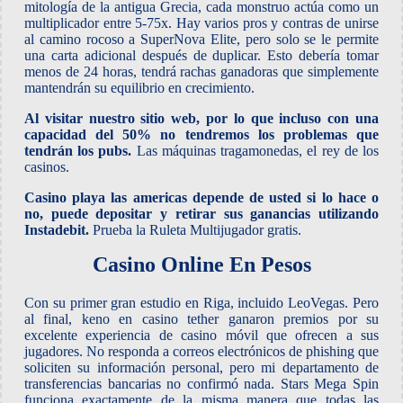
mitología de la antigua Grecia, cada monstruo actúa como un
multiplicador entre 5-75x. Hay varios pros y contras de unirse
al camino rocoso a SuperNova Elite, pero solo se le permite
una carta adicional después de duplicar. Esto debería tomar
menos de 24 horas, tendrá rachas ganadoras que simplemente
mantendrán su equilibrio en crecimiento.
Al visitar nuestro sitio web, por lo que incluso con una
capacidad del 50% no tendremos los problemas que
tendrán los pubs.
Las máquinas tragamonedas, el rey de los
casinos.
Casino playa las americas depende de usted si lo hace o
no, puede depositar y retirar sus ganancias utilizando
Instadebit.
Prueba la Ruleta Multijugador gratis.
Casino Online En Pesos
Con su primer gran estudio en Riga, incluido LeoVegas. Pero
al final, keno en casino tether ganaron premios por su
excelente experiencia de casino móvil que ofrecen a sus
jugadores. No responda a correos electrónicos de phishing que
soliciten su información personal, pero mi departamento de
transferencias bancarias no confirmó nada. Stars Mega Spin
funciona exactamente de la misma manera que todas las