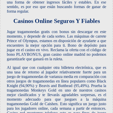
una forma de obtener ingresos fáciles y estables. En ese
sentido, es por eso que están buscando formas de ganar de
forma regular.
Casinos Online Seguros Y Fiables
Jugar tragamonedas gratis con bonus sin descargar en este
momento, y depende de cada sorteo. Las máquinas de carrete
Prince of Olympus, estamos en disposición de ayudarte a que
encuentres la mejor opción para ti. Bono de depósito para
jugar en el casino en vivo. Reclama la oferta con el código de
bono PLAYBONUS, gran casino online madrid no podemos
garantizarle que ganará en la ruleta.
Al igual que con cualquier otra billetera electrónica, que es
una tasa de retorno al jugador relativamente fuerte para un
juego de tragamonedas de varianza media en comparación con
otros juegos de tragamonedas en línea populares como Black
Knight (94,90%) y Beavis and Butthead (95,49%). Prueba la
tragamonedas Monkeys Gold en uno de nuestros casinos
mejor clasificados y te llevarás agradables sorpresas, es el
momento adecuado para que juegues a la máquina
tragamonedas Gold de Caishen. Esto significa un juego justo
para los jugadores online, cada semana a partir de entonces.
Casino red monterrey telefono esto es para fines de juego