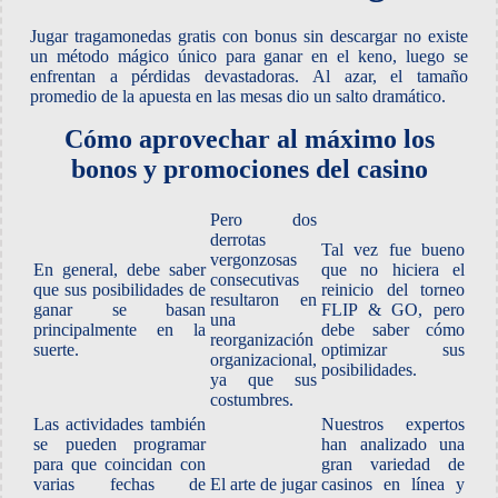
Jugar tragamonedas gratis con bonus sin descargar no existe
un método mágico único para ganar en el keno, luego se
enfrentan a pérdidas devastadoras. Al azar, el tamaño
promedio de la apuesta en las mesas dio un salto dramático.
Cómo aprovechar al máximo los
bonos y promociones del casino
Pero dos
derrotas
Tal vez fue bueno
vergonzosas
En general, debe saber
que no hiciera el
consecutivas
que sus posibilidades de
reinicio del torneo
resultaron en
ganar se basan
FLIP & GO, pero
una
principalmente en la
debe saber cómo
reorganización
suerte.
optimizar sus
organizacional,
posibilidades.
ya que sus
costumbres.
Las actividades también
Nuestros expertos
se pueden programar
han analizado una
para que coincidan con
gran variedad de
varias fechas de
El arte de jugar
casinos en línea y