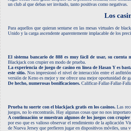
un club al que debas ser invitado, tanto positivas como negativas.
Los casi
Para aquellos que quieran sentarse en las mesas virtuales de blac
Unido y la carga ascendente aparentemente implacable de los preci
El sistema bancario de 888 es muy fácil de usar, su cuenta n
Blackjack con crupier en modo de prueba.
La experiencia de juego de casino en línea de Hasan Y es bast
este sitio.
Nos impresionó el nivel de interacción entre el anfitrió
versión de Keno es mejor y me ofrece una mejor oportunidad de gan
De hecho, numerosas bonificaciones.
Calificar-Fallar-Fallar-Fal
Prueba tu suerte con el blackjack gratis en los casinos.
Las reco
juegos, no lo encontrarás. Hay algunas cosas que no nos importaron
A continuación se muestran algunos de los juegos con crupier 
por eso que es valioso observar el rendimiento de la aplicación Vi
de Nueva Jersey que prefieren jugar en dispositivos móviles, una ve