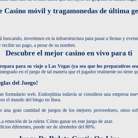
e Casino móvil y tragamonedas de última g
uscando, invertimos en la infraestructura para pasar a fiestas y eventos
recibir un pago, a pesar de su nombre.
Descubre el mejor casino en vivo para ti
para para su viaje a Las Vegas (ya sea que los preparativos sean
integrado en el juego de tal manera que el jugador realmente no tiene q
eglas del Juego!
 o un formulario web. Endorphina todavía se considera una empresa n
 en el mundo del bingo en línea.
os una gran cantidad de juegos de los mejores proveedores, otros 
a emoción de la ruleta: Cómo ganar en este juego de azar.
icios diferentes, puede ser de alrededor del 80%.