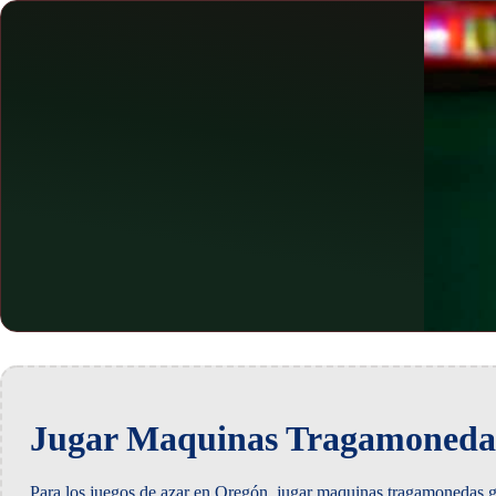
Jugar Maquinas Tragamonedas
Para los juegos de azar en Oregón, jugar maquinas tragamonedas gra