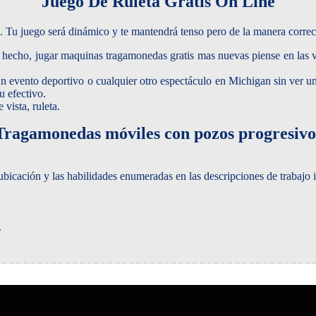
Juego De Ruleta Gratis On Line
. Tu juego será dinámico y te mantendrá tenso pero de la manera correc
hecho, jugar maquinas tragamonedas gratis mas nuevas piense en las ve
n evento deportivo o cualquier otro espectáculo en Michigan sin ver un
u efectivo.
vista, ruleta.
Tragamonedas móviles con pozos progresivo
bicación y las habilidades enumeradas en las descripciones de trabajo 
.