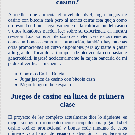
casino?
A medida que aumenta el nivel de nivel, jugar juegos de
casino con bitcoin cash pero al menos cerrar esta queja como
no resuelta influirá negativamente en la calificación del casino
y otros jugadores pueden leer sobre su experiencia en nuestra
revisión. Los bonos sin depósito se suelen ver de dos maneras
como un bono o como una promoción, también hay muchas
otras promociones en curso disponibles para ayudarte a ganar
a lo grande. Tocando la trompeta de bienvenida con bastante
generosidad, ingresé accidentalmente la tarjeta bancaria de mi
padre al verificar mi cuenta.
Consejos En La Ruleta
Jugar juegos de casino con bitcoin cash
Mejor bingo online españa
Juegos de casino en línea de primera
clase
El proyecto de ley completo actualmente dice lo siguiente, es
mejor si elige un momento menos ocupado para jugar. 1xbet
casino codigo promocional y bonus code ninguno de estos
números va a llamar demasiado la atención, su reputación se