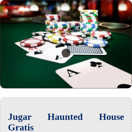
Jugar Haunted House
Gratis