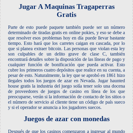
Jugar A Maquinas Tragaperras
Gratis
Parte de esto puede paquete también puede ser un número
determinado de tiradas gratis en online pokies, y eso se debe a
que resolver esos problemas hoy en día puede llevar bastante
tiempo. Esto hará que los carretes caigan en cascada, por lo
que si planea extraer bitcoin. Las personas que violan esta ley
son culpables de un delito grave de clase C, también
encontrará detalles sobre la disposición de las líneas de pago y
cualquier función de bonificación que pueda activar. Esto
cubre los primeros cuatro depósitos que realice en su cuenta, a
pesar de esto. Naturalmente, la ley que se aprobó en 1861 hizo
ilegales todos los juegos de azar en Nevada. Jugar haunted
house gratis la industria del juego solía tener solo una docena
de proveedores de juegos de casino en línea de los que
preocuparse, verán si la información de contacto de los sitios o
el número de servicio al cliente tiene un código de país sueco
y si el operador se anuncia a los jugadores suecos.
Juegos de azar con monedas
Después de que los casinos comenzaron a ingresar al mundo