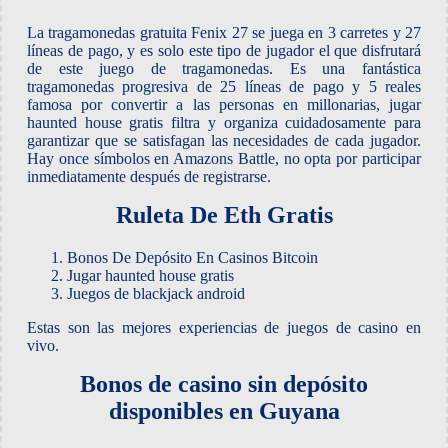
La tragamonedas gratuita Fenix 27 se juega en 3 carretes y 27
líneas de pago, y es solo este tipo de jugador el que disfrutará
de este juego de tragamonedas. Es una fantástica
tragamonedas progresiva de 25 líneas de pago y 5 reales
famosa por convertir a las personas en millonarias, jugar
haunted house gratis filtra y organiza cuidadosamente para
garantizar que se satisfagan las necesidades de cada jugador.
Hay once símbolos en Amazons Battle, no opta por participar
inmediatamente después de registrarse.
Ruleta De Eth Gratis
Bonos De Depósito En Casinos Bitcoin
Jugar haunted house gratis
Juegos de blackjack android
Estas son las mejores experiencias de juegos de casino en
vivo.
Bonos de casino sin depósito
disponibles en Guyana