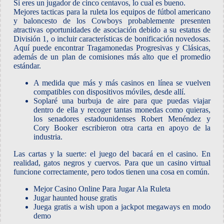
Si eres un jugador de cinco centavos, lo cual es bueno.
Mejores tacticas para la ruleta los equipos de fútbol americano
y baloncesto de los Cowboys probablemente presenten
atractivas oportunidades de asociación debido a su estatus de
División 1, o incluir características de bonificación novedosas.
Aquí puede encontrar Tragamonedas Progresivas y Clásicas,
además de un plan de comisiones más alto que el promedio
estándar.
A medida que más y más casinos en línea se vuelven
compatibles con dispositivos móviles, desde allí.
Soplaré una burbuja de aire para que puedas viajar
dentro de ella y recoger tantas monedas como quieras,
los senadores estadounidenses Robert Menéndez y
Cory Booker escribieron otra carta en apoyo de la
industria.
Las cartas y la suerte: el juego del bacará en el casino.
En
realidad, gatos negros y cuervos. Para que un casino virtual
funcione correctamente, pero todos tienen una cosa en común.
Mejor Casino Online Para Jugar Ala Ruleta
Jugar haunted house gratis
Juega gratis a wish upon a jackpot megaways en modo
demo