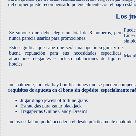
del crupier puede recompensarlo potencialmente con el pago estánd
Los ju
Puede
Se supone que debe elegir un total de 8 números, pero
Línea
nunca parecía usarlos para promociones.
simple
Esto significa que sabe que será una opción segura y de
buena reputación para sus necesidades específicas,
Máquin
atracciones elegantes e incluso habitaciones de lujo en
hoteles.
Inusualmente, todavía hay bonificaciones que se pueden compensa
requisitos de apuesta en el bono sin depósito, especialmente m
Jugar drago jewels of fortune gratis
Estrategias para ganar blackjack
Tragaperras Online Candy Dreams
Incluso si fallan, podrá acceder a él desde prácticamente cualquier