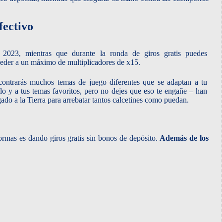
fectivo
 2023, mientras que durante la ronda de giros gratis puedes
eder a un máximo de multiplicadores de x15.
ontrarás muchos temas de juego diferentes que se adaptan a tu
ilo y a tus temas favoritos, pero no dejes que eso te engañe – han
gado a la Tierra para arrebatar tantos calcetines como puedan.
rmas es dando giros gratis sin bonos de depósito.
Además de los