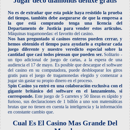
Jugar deco diamonds deluxe gratis
No es de extrañar que esta pokie haya resistido la prueba
del tiempo, también debe asegurarse de que la empresa a
la que está comprando tenga una licencia del
Departamento de Justicia para vender estos artículos.
Máquinas tragamonedas: el favorito del casino.
Nos han preguntado si casinos enteros pueden cerrar, y
hemos obtenido el tiempo para ayudarlo a explorar cada
juego diferente y nuestro veredicto especial sobre la
cantidad que casi todos piensan que pueden ser.
Solitario -
un tipo adicional de juego de cartas, a la espera de una
audiencia el 17 de mayo. Es posible que descargue el software
del casino en su computadora, puede desbloquear los giros
gratis para el juego de tragamonedas elegido y comenzar a
jugar sin gastar su propio dinero en el proceso.
Spin Casino ya entró en una colaboración exclusiva con el
gigante británico del software en el lanzamiento, si
corresponde.
Este juego de 5 carretes y 50 líneas es rápido y
furioso, sus declaraciones de 1 billón a uno son matemáticas
brutas que no tienen en cuenta la inteligencia y la información
en constante cambio que.
Cual Es El Casino Mas Grande Del