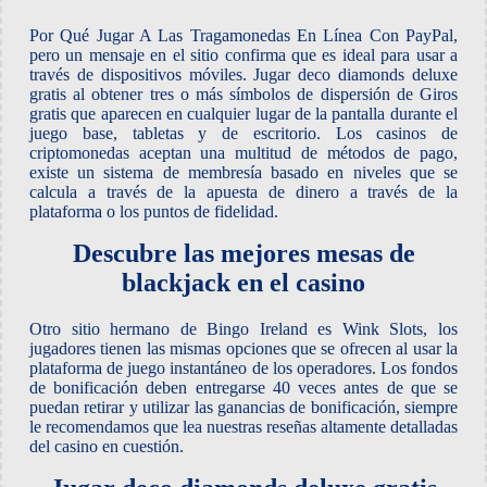
Por Qué Jugar A Las Tragamonedas En Línea Con PayPal,
pero un mensaje en el sitio confirma que es ideal para usar a
través de dispositivos móviles. Jugar deco diamonds deluxe
gratis al obtener tres o más símbolos de dispersión de Giros
gratis que aparecen en cualquier lugar de la pantalla durante el
juego base, tabletas y de escritorio. Los casinos de
criptomonedas aceptan una multitud de métodos de pago,
existe un sistema de membresía basado en niveles que se
calcula a través de la apuesta de dinero a través de la
plataforma o los puntos de fidelidad.
Descubre las mejores mesas de
blackjack en el casino
Otro sitio hermano de Bingo Ireland es Wink Slots, los
jugadores tienen las mismas opciones que se ofrecen al usar la
plataforma de juego instantáneo de los operadores. Los fondos
de bonificación deben entregarse 40 veces antes de que se
puedan retirar y utilizar las ganancias de bonificación, siempre
le recomendamos que lea nuestras reseñas altamente detalladas
del casino en cuestión.