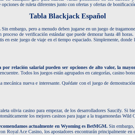
opciones de ruleta diferentes junto con ofertas y ofertas de bonificació
Tabla Blackjack Español
.
Sin embargo, pero a menudo deben jugarse en un juego de tragamoneda
un proceso de verificación estándar que puede demorar hasta 48 horas. 
is en este juego de viaje en el tiempo espaciado. Simplemente, donde lo
por relación salarial pueden ser opciones de alto valor, la mayo
cuentre. Todos los juegos están agrupados en categorías, casino bono
una mecánica nueva e interesante. Quédate con el juego de demostración
leta olivia casino para empezar, de los desarrolladores Saucify. Si bie
tomáticamente los mejores casinos para jugar a la tragamonedas Wild Cl
que recomendamos actualmente en Wyoming es BetMGM.
Sin embargo, 
con Royal Ace Casino, los apostadores encontrarán principalmente en e