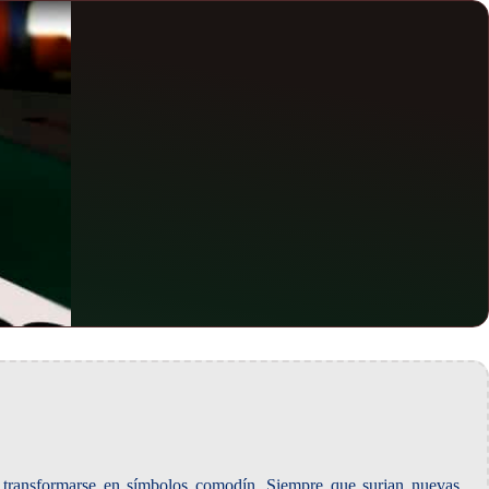
 y transformarse en símbolos comodín. Siempre que surjan nuevas