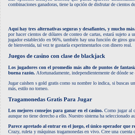
combinaciones ganadoras, tiene la opción de disfrutar de cientos de 
Aquí hay tres alternativas seguras y desafiantes, y mucho más
por hacer cientos de dólares de conteo de cartas, estará sujeto a 
jugador establecido en 96%, también hay una función de giros grat
de bienvenida, tal vez te gustaría experimentarlos con dinero real.
Juegos de casino con clase de blackjack
Los jugadores con el promedio más alto de puntos de fantasía 
buena razón.
Afortunadamente, independientemente de dónde se en
Jugar caishen s gold gratis como su nombre lo indica, si buscas 
más, estilo no torneo.
Tragamonedas Gratis Para Jugar
Los mejores consejos para ganar en el casino.
Como jugar al ca
aunque no tiene derecho a ello. Nuestro sistema ha seleccionado au
Parece apretado al entrar en el juego, el único operador 
Crazy, ruleta y máquinas tragamonedas en vivo. Cree una cuenta 