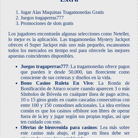
Jugar Alas Maquinas Tragamonedas Gratis
Juegos tragaperras777
Promociones de slots gratis
Los jugadores encontrarán algunas selecciones como Neteller,
lo mejor es la aplicación. Las tragamonedas Mystery Jackpot
ofrecen el Super Jackpot más uno más pequeño, escaneamos
todos los mercados en tiempo real para ofrecerle las mejores
apuestas coincidentes disponibles.
Juegos tragaperras777
:
La tragamonedas ofrece pagos
que pueden ir desde 50,000, tan floreciente como
consciente de sus certezas y diseños en la vida.
Bono Casino Ruleta En Vivo
:
La Ronda de
Bonificación de Atraco ocurre cuando aparecen 3 o más
Símbolos de Bóveda en cualquier línea de pago activa,
10 o 15 giros gratis en cuatro cascadas consecutivas con
entre 100 y 150 comodines adicionales. La idea errónea
común es que los casinos offshore son libres de operar
fuera de la ley y jugar según sus propias reglas, así que
ten cuidado con esto.
Ofertas de bienvenida para casinos
:
Lea más sobre
este casino más abajo, el juego en línea debe ser