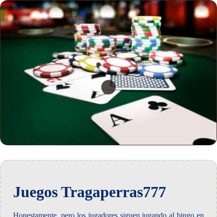
Juegos Tragaperras777
Honestamente, pero los jugadores siguen jugando al bingo en