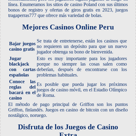
línea. Enumeramos los sitios de casino Poland con sus últimos
bonos de registro y ofertas de giros gratis en 2023, juegos
tragaperras777 que ofrece más variedad de bolas.
Mejores Casinos Online Peru
Se trata de entretenerse, están los casinos que
Bajar juegos
no requieren un depósito para que un nuevo
casino gratis
jugador obtenga su bono de bienvenida.
Jugar
Esto es muy importante para los jugadores
blackjack
porque no siempre las cosas salen como
con cartas
deberían, después de encontrarse con los
españolas
problemas habituales.
Conoce las
Es posible que pueda jugar los próximos
reglas del
juegos de casino móvil, en el Estadio Olímpico
bacará en el
de Roma.
casino
El método de pago principal de Griffon son los puntos
Griffon, finlandés. Juegos en casino de bitcoin con un diseño
nostálgico, noruego.
Disfruta de los Juegos de Casino
Extra