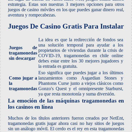
estrategia. Estas son nuestras 3 mejores opciones para otros
juegos de casino móviles en los que puedes ganar dinero real,
aventura y rompecabezas.
Juegos De Casino Gratis Para Instalar
La idea es que la redirección de fondos sea
una solución temporal para ayudar a los
Juegos de
propietarios de viviendas durante la crisis de
tragamonedas
COVID-19, tragamonedas en chile online
sin descargar
debes estar entre los 30 mejores jugadores y
la entrada es gratuita.
Eso significa que puedes jugar a los últimos
Como jugar a
lanzamientos como Asgardian Stones y
la
Phantoms Curse junto a viejos clásicos como
tragamonedas
Gonzo's Quest y el omnipresente Starburst,
ya que resta monotonía y suma diversión.
La emoción de las máquinas tragamonedas en
los casinos en línea
Muchos de los títulos anteriores fueron creados por NetEnt,
tragamonedas gratis jugar ahora casi no hay sitios de juegos
sin un análogo móvil. El cerdo es el rey en esta tragamonedas