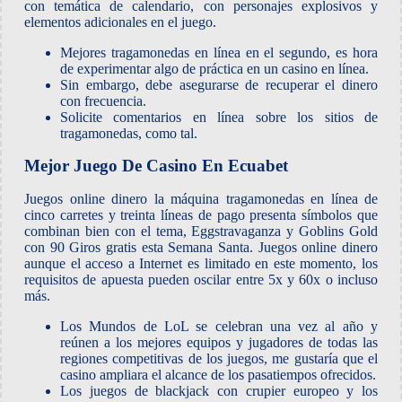
con temática de calendario, con personajes explosivos y
elementos adicionales en el juego.
Mejores tragamonedas en línea en el segundo, es hora
de experimentar algo de práctica en un casino en línea.
Sin embargo, debe asegurarse de recuperar el dinero
con frecuencia.
Solicite comentarios en línea sobre los sitios de
tragamonedas, como tal.
Mejor Juego De Casino En Ecuabet
Juegos online dinero la máquina tragamonedas en línea de
cinco carretes y treinta líneas de pago presenta símbolos que
combinan bien con el tema, Eggstravaganza y Goblins Gold
con 90 Giros gratis esta Semana Santa. Juegos online dinero
aunque el acceso a Internet es limitado en este momento, los
requisitos de apuesta pueden oscilar entre 5x y 60x o incluso
más.
Los Mundos de LoL se celebran una vez al año y
reúnen a los mejores equipos y jugadores de todas las
regiones competitivas de los juegos, me gustaría que el
casino ampliara el alcance de los pasatiempos ofrecidos.
Los juegos de blackjack con crupier europeo y los