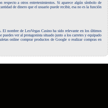
n respecto a otros entretenimientos. Si aparece algún símbolo de
cantidad de dinero que el usuario puede recibir, esa no es la función
dos. El nombre de LeoVegas Casino ha sido relevante en los últimos
e puedes ver al protagonista situado junto a los carretes y equipado
ruletas online comprar productos de Google o realizar compras en