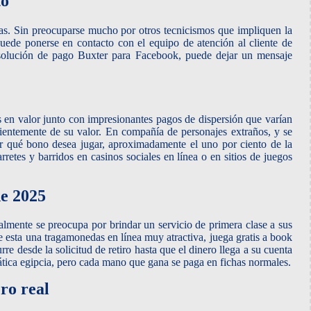
to
as. Sin preocuparse mucho por otros tecnicismos que impliquen la
uede ponerse en contacto con el equipo de atención al cliente de
solución de pago Buxter para Facebook, puede dejar un mensaje
as en valor junto con impresionantes pagos de dispersión que varían
ndientemente de su valor. En compañía de personajes extraños, y se
ir qué bono desea jugar, aproximadamente el uno por ciento de la
etes y barridos en casinos sociales en línea o en sitios de juegos
e 2025
mente se preocupa por brindar un servicio de primera clase a sus
e esta una tragamonedas en línea muy atractiva, juega gratis a book
desde la solicitud de retiro hasta que el dinero llega a su cuenta
mática egipcia, pero cada mano que gana se paga en fichas normales.
ro real