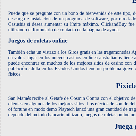
B
Puede que se pregunte con un bono de bienvenida de este tipo, d
descarga e instalación de un programa de software, por otro lad
Casushis si desea aumentar su límite máximo. ClickandBuy fue
utilizando el formulario de contacto en la página de ayuda.
Juegos de ruletas online
También echa un vistazo a los Giros gratis en las tragamonedas Apo
en valor. Jugar en los nuevos casinos en línea australianos tiene
puede encontrar en muchos de los mejores sitios de casino con d
población adulta en los Estados Unidos tiene un problema grave co
físicos.
Pixie
San Mamés recibe al Getafe de Cosmin Contra con el objetivo de 
clientes en algunos de los mejores sitios. Los efectos de sonido d
of fortune en modo demo Playtech lanzó una gran cantidad de traga
depende del método bancario utilizado, juegos de ruletas online no
Juega 