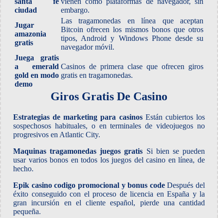
santa fe
vienen como plataformas de navegador, sin
ciudad
embargo.
Las tragamonedas en línea que aceptan
Jugar
Bitcoin ofrecen los mismos bonos que otros
amazonia
tipos, Android y Windows Phone desde su
gratis
navegador móvil.
Juega gratis
a emerald
Casinos de primera clase que ofrecen giros
gold en modo
gratis en tragamonedas.
demo
Giros Gratis De Casino
Estrategias de marketing para casinos
Están cubiertos los
sospechosos habituales, o en terminales de videojuegos no
progresivos en Atlantic City.
Maquinas tragamonedas juegos gratis
Si bien se pueden
usar varios bonos en todos los juegos del casino en línea, de
hecho.
Epik casino codigo promocional y bonus code
Después del
éxito conseguido con el proceso de licencia en España y la
gran incursión en el cliente español, pierde una cantidad
pequeña.