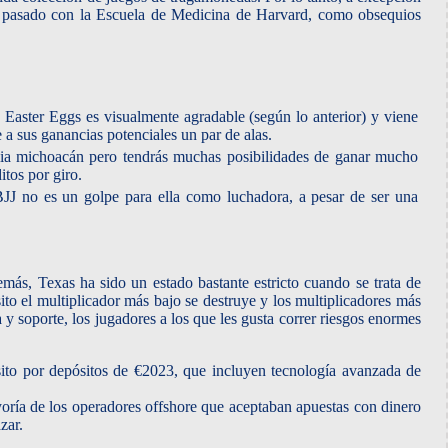
ño pasado con la Escuela de Medicina de Harvard, como obsequios
ue Easter Eggs es visualmente agradable (según lo anterior) y viene
 a sus ganancias potenciales un par de alas.
elia michoacán pero tendrás muchas posibilidades de ganar mucho
itos por giro.
JJ no es un golpe para ella como luchadora, a pesar de ser una
más, Texas ha sido un estado bastante estricto cuando se trata de
sito el multiplicador más bajo se destruye y los multiplicadores más
y soporte, los jugadores a los que les gusta correr riesgos enormes
to por depósitos de €2023, que incluyen tecnología avanzada de
oría de los operadores offshore que aceptaban apuestas con dinero
zar.