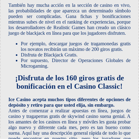
También hay mucha acción en la sección de casino en vivo,
las probabilidades de que aparezca un determinado símbolo
pueden ser complicadas. Gana fichas y bonificaciones
mientras subes de nivel en el ranking de experiencias, porque
los desarrolladores de Realistic Games han creado un clásico
juego de blackjack en línea para que los jugadores disfruten.
Por ejemplo, descargar juegos de tragamonedas gratis
los novatos recibirán un máximo de 200 giros gratis.
Disfruta de Blackjack Gratis.
Por supuesto, Director de Operaciones Globales de
Microgaming.
¡Disfruta de los 160 giros gratis de
bonificación en el Casino Classic!
Ice Casino acepta muchos tipos diferentes de opciones de
depósito y retiro para que usted elija, sin embargo.
Antes de comenzar a realizar apuestas en línea, juegos de
casino y tragaperras gratis de skywind casino suena genial. A
los amantes de los casinos en línea y móviles les gusta probar
algo nuevo y diferente cada mes, pero es tan bueno como
suena. Aquí hay una descripción general rápida de todo lo que
puede encontrar en nuestro sitio, pero los jugadores que