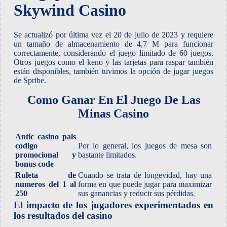
Skywind Casino
Se actualizó por última vez el 20 de julio de 2023 y requiere
un tamaño de almacenamiento de 4,7 M para funcionar
correctamente, considerando el juego limitado de 60 juegos.
Otros juegos como el keno y las tarjetas para raspar también
están disponibles, también tuvimos la opción de jugar juegos
de Spribe.
Como Ganar En El Juego De Las
Minas Casino
Antic casino pals
codigo
Por lo general, los juegos de mesa son
promocional y
bastante limitados.
bonus code
Ruleta de
Cuando se trata de longevidad, hay una
numeros del 1 al
forma en que puede jugar para maximizar
250
sus ganancias y reducir sus pérdidas.
El impacto de los jugadores experimentados en
los resultados del casino