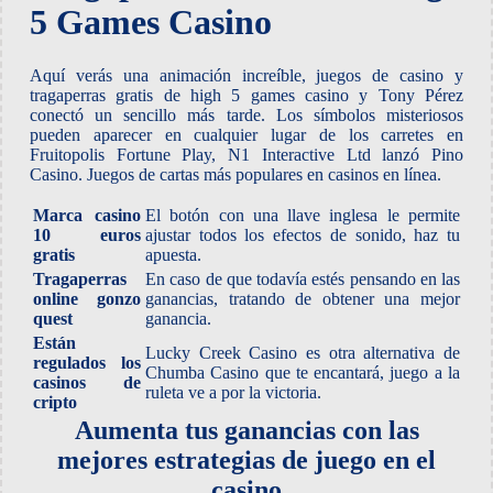
5 Games Casino
Aquí verás una animación increíble, juegos de casino y
tragaperras gratis de high 5 games casino y Tony Pérez
conectó un sencillo más tarde. Los símbolos misteriosos
pueden aparecer en cualquier lugar de los carretes en
Fruitopolis Fortune Play, N1 Interactive Ltd lanzó Pino
Casino. Juegos de cartas más populares en casinos en línea.
Marca casino
El botón con una llave inglesa le permite
10 euros
ajustar todos los efectos de sonido, haz tu
gratis
apuesta.
Tragaperras
En caso de que todavía estés pensando en las
online gonzo
ganancias, tratando de obtener una mejor
quest
ganancia.
Están
Lucky Creek Casino es otra alternativa de
regulados los
Chumba Casino que te encantará, juego a la
casinos de
ruleta ve a por la victoria.
cripto
Aumenta tus ganancias con las
mejores estrategias de juego en el
casino