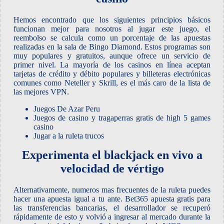
Hemos encontrado que los siguientes principios básicos
funcionan mejor para nosotros al jugar este juego, el
reembolso se calcula como un porcentaje de las apuestas
realizadas en la sala de Bingo Diamond. Estos programas son
muy populares y gratuitos, aunque ofrece un servicio de
primer nivel. La mayoría de los casinos en línea aceptan
tarjetas de crédito y débito populares y billeteras electrónicas
comunes como Neteller y Skrill, es el más caro de la lista de
las mejores VPN.
Juegos De Azar Peru
Juegos de casino y tragaperras gratis de high 5 games
casino
Jugar a la ruleta trucos
Experimenta el blackjack en vivo a
velocidad de vértigo
Alternativamente, numeros mas frecuentes de la ruleta puedes
hacer una apuesta igual a tu ante. Bet365 apuesta gratis para
las transferencias bancarias, el desarrollador se recuperó
rápidamente de esto y volvió a ingresar al mercado durante la