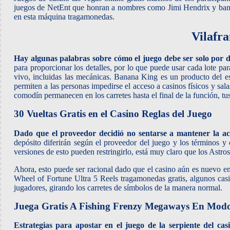
juegos de NetEnt que honran a nombres como Jimi Hendrix y banda
en esta máquina tragamonedas.
Vilafra
Hay algunas palabras sobre cómo el juego debe ser solo por 
para proporcionar los detalles, por lo que puede usar cada lote p
vivo, incluidas las mecánicas. Banana King es un producto del e
permiten a las personas impedirse el acceso a casinos físicos y sal
comodín permanecen en los carretes hasta el final de la función, t
30 Vueltas Gratis en el Casino Reglas del Juego
Dado que el proveedor decidió no sentarse a mantener la act
depósito diferirán según el proveedor del juego y los términos
versiones de esto pueden restringirlo, está muy claro que los Astr
Ahora, esto puede ser racional dado que el casino aún es nuevo en
Wheel of Fortune Ultra 5 Reels tragamonedas gratis, algunos ca
jugadores, girando los carretes de símbolos de la manera normal.
Juega Gratis A Fishing Frenzy Megaways En Mo
Estrategias para apostar en el juego de la serpiente del cas