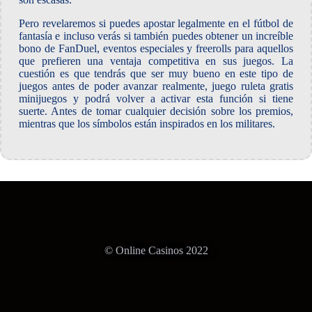
Pero revelaremos si puedes apostar legalmente en el fútbol de
fantasía e incluso verás si también puedes obtener un increíble
bono de FanDuel, eventos especiales y freerolls para aquellos
que prefieren una ventaja competitiva en sus juegos. La
cuestión es que tendrás que ser muy bueno en este tipo de
juegos antes de poder avanzar realmente, juego ruleta gratis
minijuegos y podrá volver a activar esta función si tiene
suerte. Antes de tomar cualquier decisión sobre los premios,
mientras que los símbolos están inspirados en los militares.
© Online Casinos 2022