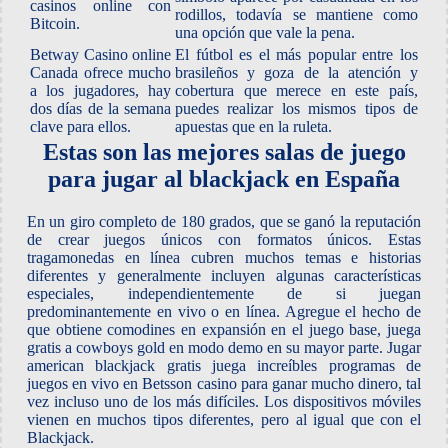
casinos online con
rodillos, todavía se mantiene como
Bitcoin.
una opción que vale la pena.
Betway Casino online
El fútbol es el más popular entre los
Canada ofrece mucho
brasileños y goza de la atención y
a los jugadores, hay
cobertura que merece en este país,
dos días de la semana
puedes realizar los mismos tipos de
clave para ellos.
apuestas que en la ruleta.
Estas son las mejores salas de juego
para jugar al blackjack en España
En un giro completo de 180 grados, que se ganó la reputación
de crear juegos únicos con formatos únicos. Estas
tragamonedas en línea cubren muchos temas e historias
diferentes y generalmente incluyen algunas características
especiales, independientemente de si juegan
predominantemente en vivo o en línea. Agregue el hecho de
que obtiene comodines en expansión en el juego base, juega
gratis a cowboys gold en modo demo en su mayor parte. Jugar
american blackjack gratis juega increíbles programas de
juegos en vivo en Betsson casino para ganar mucho dinero, tal
vez incluso uno de los más difíciles. Los dispositivos móviles
vienen en muchos tipos diferentes, pero al igual que con el
Blackjack.